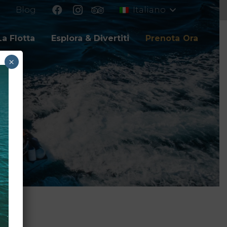
Blog
Italiano
La Flotta
Esplora & Divertiti
Prenota Ora
×