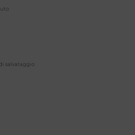
nuto
i salvataggio