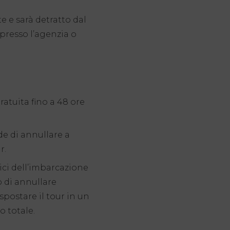
e e sarà detratto dal
resso l’agenzia o
tuita fino a 48 ore
de di annullare a
r.
ci dell’imbarcazione
to di annullare
 spostare il tour in un
o totale.