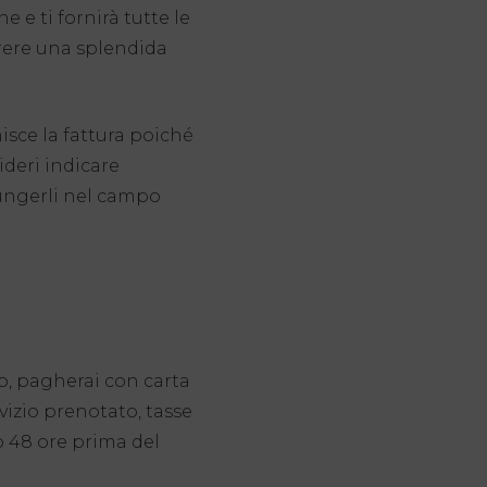
 e ti fornirà tutte le
rrere una splendida
isce la fattura poiché
sideri indicare
iungerli nel campo
b, pagherai con carta
rvizio prenotato, tasse
to 48 ore prima del