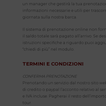
un manager che gestirà la tua prenotazione
informazioni necessarie e utili per trasco
giornata sulla nostra barca.
Il sistema di prenotazione online non forn
il saldo totale sarà pagato all’arrivo. Se de
istruzioni specifiche a riguardo puoi agg
“chiedi di più” nel modulo.
TERMINI E CONDIZIONI
CONFERMA PRENOTAZIONE
Prenotando un servizio dal nostro sito we
di credito o paypal l’acconto relativo al se
e IVA incluse. Pagherai il resto dell’impor
tour.