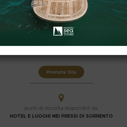
Sparviero Maresc
7,8 METRI
20 NODI
2 X 130 HP
2 CABINE
YANMAR
Prenota Ora
punti di raccolta disponibili da:
HOTEL E LUOGHI NEI PRESSI DI SORRENTO