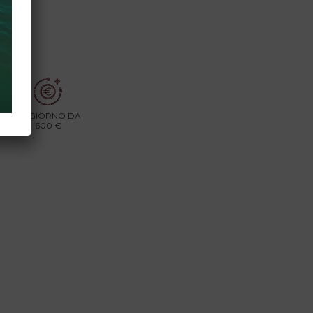
a
AL GIORNO DA
600 €