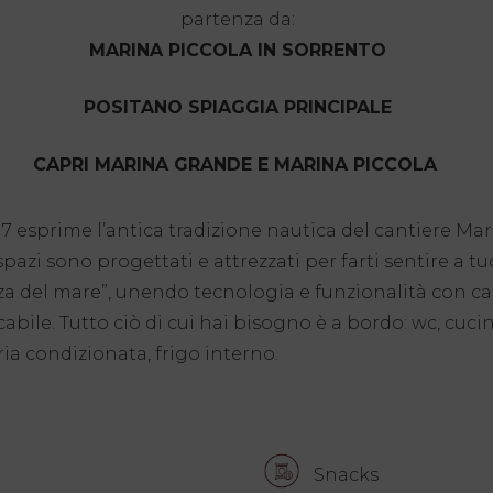
partenza da:
MARINA PICCOLA IN SORRENTO
POSITANO SPIAGGIA PRINCIPALE
CAPRI MARINA GRANDE E MARINA PICCOLA
 7 esprime l’antica tradizione nautica del cantiere Ma
spazi sono progettati e attrezzati per farti sentire a tu
za del mare”, unendo tecnologia e funzionalità con ca
bile. Tutto ciò di cui hai bisogno è a bordo: wc, cucin
aria condizionata, frigo interno.
Snacks